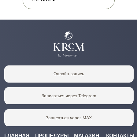
АДРЕС
КОНТАКТЫ
Москва, Чапаевский
+7 985 528-83-17
переулок, дом 12к2
kremmos@yandex.ru
10:00–21:00
ООО "Космокрем"
Мед. лицензия:
ЛО-77-01-021538
ИНН 5007113468
ОГРН 1215000070735
ПОЛИТИКА