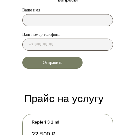
Ваше имя
Онлайн-запись
Ваш номер телефона
Записаться через Telegram
Отправить
Записаться через MAX
ГЛАВНАЯ
ПРОЦЕДУРЫ
МАГАЗИН
КОНТАКТЫ
Telegram-канал
Прайс на услугу
ЧАСЫ
ВКонтакте
Канал в MAX
Repleri 3 1 ml
22 500 ₽