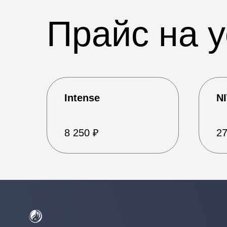
Прайс на у
Intense
N
ООО "Космокрем"
ГЛАВНАЯ
8 250 ₽
27
ИНН 5007113468
ОГРН 1215000070735
ПРОЦЕДУРЫ
Мед. лицензия:
ЛО-77-01-021538
МАГАЗИН
ПУБЛИЧНАЯ
ИНФОРМАЦИЯ
КОНТАКТЫ
ПОЛИТИКА
КОНФИДЕНЦИАЛЬНОСТИ