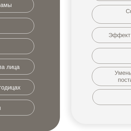
амы
С
Эффект 
ла лица
Умень
пост
годицах
я