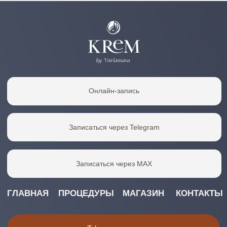
Канал в MAX
АДРЕС
КОНТАКТЫ
Москва, Чапаевский
+7 985 528-83-17
переулок, дом 12к2
kremmos@yandex.ru
10:00–21:00
ООО "Космокрем"