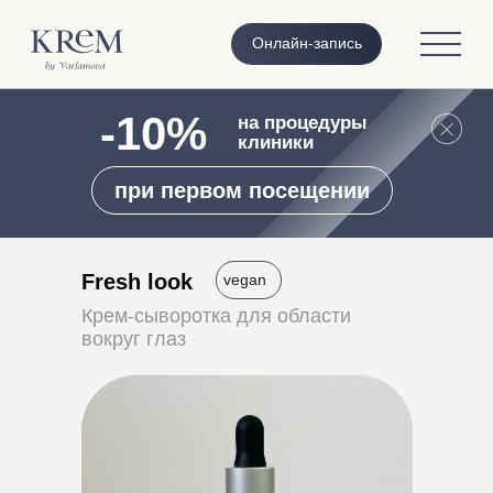
Онлайн-запись
-10%
на процедуры
клиники
при первом посещении
Fresh look
vegan
Крем-сыворотка для области
вокруг глаз