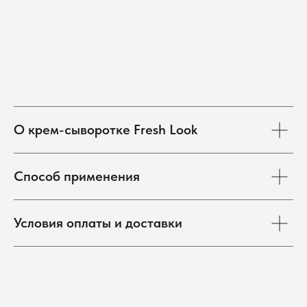
О крем-сыворотке Fresh Look
Онлайн-запись
Записаться через Telegram
Способ применения
Записаться через MAX
Условия оплаты и доставки
ГЛАВНАЯ
ПРОЦЕДУРЫ
МАГАЗИН
КОНТАКТЫ
Telegram-канал
ЧАСЫ
ВКонтакте