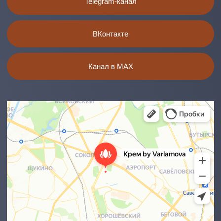
Мед. лицензия:
ЛО-77-01-021538
ИНН 5007113468
ОГРН 1215000070735
ПОЛИТИКА
КОНФИДЕНЦИАЛЬНОСТИ
ПУБЛИЧНАЯ
ИНФОРМАЦИЯ
Все материалы и цены, размещенные на сайте, носят
справочный характер и не являются публичной офертой,
определяемой положением Статьи 437(2) Гражданского
кодекса Российской Федерации.