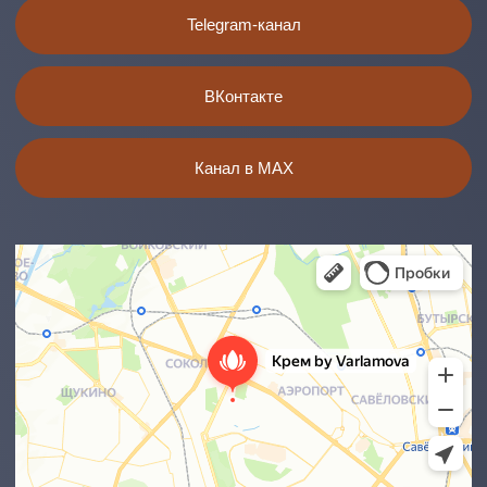
ООО "Космокрем"
Мед. лицензия:
ЛО-77-01-021538
ИНН 5007113468
ОГРН 1215000070735
ПОЛИТИКА
КОНФИДЕНЦИАЛЬНОСТИ
ПУБЛИЧНАЯ
ИНФОРМАЦИЯ
Все материалы и цены, размещенные на сайте, носят
справочный характер и не являются публичной офертой,
определяемой положением Статьи 437(2) Гражданского
кодекса Российской Федерации.