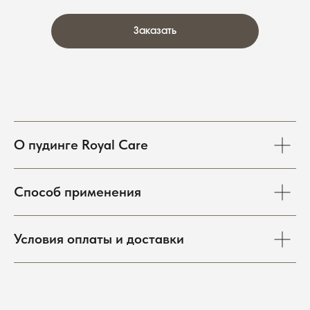
Заказать
О пудинге Royal Care
Онлайн-запись
Записаться через Telegram
Способ применения
Записаться через MAX
Условия оплаты и доставки
ГЛАВНАЯ
ПРОЦЕДУРЫ
МАГАЗИН
КОНТАКТЫ
Telegram-канал
ЧАСЫ
ВКонтакте