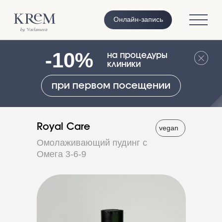
Онлайн-запись
-10%
на процедуры
клиники
при первом посещении
Royal Care
vegan
Омолаживающий пудинг с
Омега 3-6-9