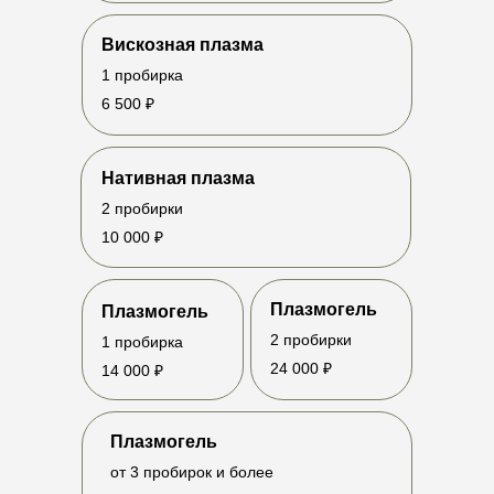
Вискозная плазма
1 пробирка
АДРЕС
КОНТАКТЫ
6 500 ₽
Москва, Чапаевский
+7 985 528-83-17
переулок, дом 12к2
kremmos@yandex.ru
10:00–21:00
Нативная плазма
ООО "Космокрем"
2 пробирки
Мед. лицензия:
10 000 ₽
ЛО-77-01-021538
ИНН 5007113468
ОГРН 1215000070735
ПОЛИТИКА
Плазмогель
Плазмогель
КОНФИДЕНЦИАЛЬНОСТИ
2 пробирки
1 пробирка
ПУБЛИЧНАЯ
ИНФОРМАЦИЯ
24 000 ₽
14 000 ₽
Все материалы и цены, размещенные на сайте, носят
справочный характер и не являются публичной офертой,
определяемой положением Статьи 437(2) Гражданского
Плазмогель
кодекса Российской Федерации.
от 3 пробирок и более