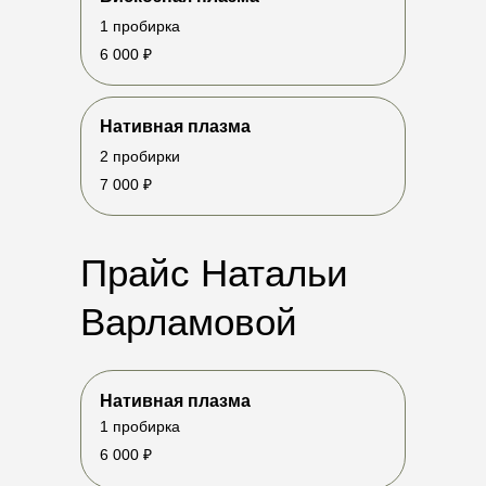
1 пробирка
Записаться через MAX
6 000 ₽
ГЛАВНАЯ
ПРОЦЕДУРЫ
МАГАЗИН
КОНТАКТЫ
Нативная плазма
Telegram-канал
2 пробирки
7 000 ₽
ЧАСЫ
ВКонтакте
Канал в MAX
Прайс Натальи
Варламовой
Нативная плазма
1 пробирка
6 000 ₽