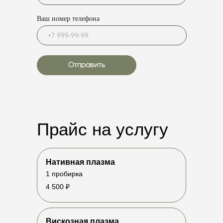
Ваш номер телефона
Отправить
Прайс на услугу
Нативная плазма
1 пробирка
4 500 ₽
Онлайн-запись
Записаться через Telegram
Вискозная плазма