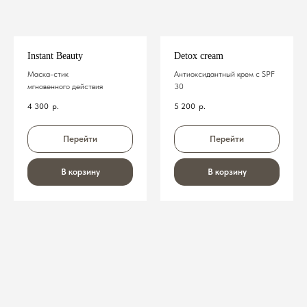
Записаться через Telegram
Instant Beauty
Detox cream
Записаться через MAX
Маска-стик
Антиоксидантный крем с SPF
мгновенного действия
30
ГЛАВНАЯ
ПРОЦЕДУРЫ
МАГАЗИН
КОНТАКТЫ
4 300
р.
5 200
р.
Telegram-канал
Перейти
Перейти
ЧАСЫ
ВКонтакте
В корзину
В корзину
Канал в MAX