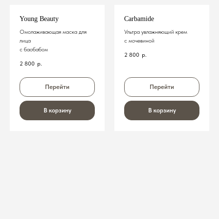
Young Beauty
Carbamide
Омолаживающая маска для
Ультра увлажняющий крем
лица
с мочевиной
с баобабом
2 800
р.
2 800
р.
Перейти
Перейти
В корзину
В корзину
Онлайн-запись