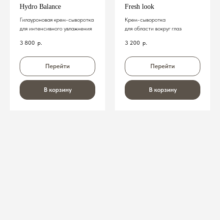
Hydro Balance
Fresh look
Гилауроновая крем-сыворотка
Крем-сыворотка
для интенсивного увлажнения
для области вокруг глаз
3 800
р.
3 200
р.
Перейти
Перейти
В корзину
В корзину